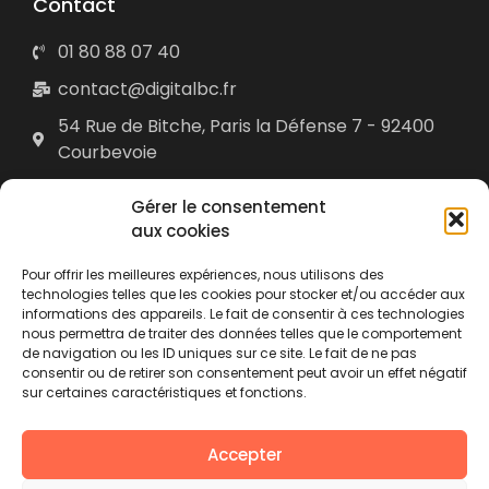
Contact
01 80 88 07 40
contact@digitalbc.fr
54 Rue de Bitche, Paris la Défense 7 - 92400
Courbevoie
Digital Boost Consulting © 2025 • Tous droits réservés •
Gérer le consentement
mentions légales
•
Plan du site
• Réalisé par
acteris
aux cookies
Pour offrir les meilleures expériences, nous utilisons des
DBC propose
Extreme Mobility
, un hébergement cloud hautement sécurisé
technologies telles que les cookies pour stocker et/ou accéder aux
de votre SI. Il s’agit d’une solution innovante qui fonctionne avec des
postes de travail virtualisés (VDI).
Extreme Mobility est simple
informations des appareils. Le fait de consentir à ces technologies
d’utilisation, ultra performante et compatible avec toutes les applications
nous permettra de traiter des données telles que le comportement
Windows comme avec celles de la profession (ACD, Sage, RevisAudit,
de navigation ou les ID uniques sur ce site. Le fait de ne pas
Cegid, RCA, Agiris, …).
La sécurité de la solution est sans compromis :
consentir ou de retirer son consentement peut avoir un effet négatif
infrastructures clientes intégralement cloisonnées hébergées dans un
sur certaines caractéristiques et fonctions.
datacenter Tier IV, authentification multi facteur, sauvegardes géo-
distantes, audits de sécurité et PRA. Vous êtes autonome sur la gestion
de vos utilisateurs et de votre consommation grâce au portail
d’administration mis à votre disposition.
Une solution
d’automatisation
Accepter
de vos process métier (RPA/ETL) est également proposée par DBC.
La
relation clients et le SAV sont assurés par une équipe dynamique et