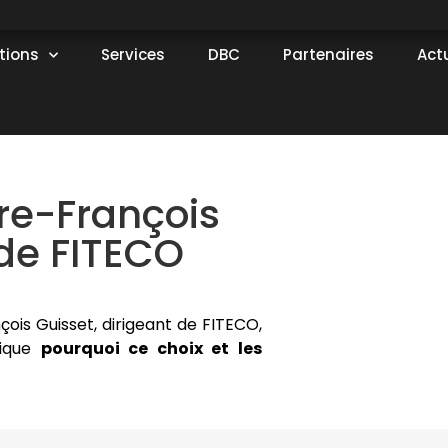
tions
Services
DBC
Partenaires
Act
re-François
 de FITECO
ois Guisset, dirigeant de FITECO,
lique
pourquoi ce choix et les