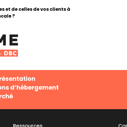
 et de celles de vos clients à
scale ?
résentation
tions d’hébergement
arché
Ressources
Co