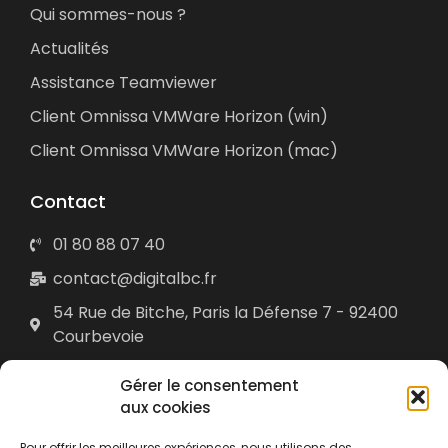
Qui sommes-nous ?
Actualités
Assistance Teamviewer
Client Omnissa VMWare Horizon (win)
Client Omnissa VMWare Horizon (mac)
Contact
01 80 88 07 40
contact@digitalbc.fr
54 Rue de Bitche, Paris la Défense 7 - 92400
Courbevoie
Digital Boost Consulting © 2025 • Tous droits réservés •
Gérer le consentement
mentions légales
•
Plan du site
• Réalisé par
acteris
aux cookies
Pour offrir les meilleures expériences, nous utilisons des