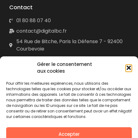
Contact
01 80 88 07 40
contact@digitalbc.fr
54 Rue de Bitche, Paris la Défense 7 - 92400
Courbevoie
Digital Boost Consulting © 2025 • Tous droits réservés •
Gérer le consentement
mentions légales
•
Plan du site
• Réalisé par
acteris
aux cookies
Pour offrir les meilleures expériences, nous utilisons des
DBC propose
Extreme Mobility
, un hébergement cloud hautement sécurisé
technologies telles que les cookies pour stocker et/ou accéder aux
de votre SI. Il s’agit d’une solution innovante qui fonctionne avec des
postes de travail virtualisés (VDI).
Extreme Mobility est simple
informations des appareils. Le fait de consentir à ces technologies
d’utilisation, ultra performante et compatible avec toutes les applications
nous permettra de traiter des données telles que le comportement
Windows comme avec celles de la profession (ACD, Sage, RevisAudit,
de navigation ou les ID uniques sur ce site. Le fait de ne pas
Cegid, RCA, Agiris, …).
La sécurité de la solution est sans compromis :
consentir ou de retirer son consentement peut avoir un effet négatif
infrastructures clientes intégralement cloisonnées hébergées dans un
sur certaines caractéristiques et fonctions.
datacenter Tier IV, authentification multi facteur, sauvegardes géo-
distantes, audits de sécurité et PRA. Vous êtes autonome sur la gestion
de vos utilisateurs et de votre consommation grâce au portail
d’administration mis à votre disposition.
Une solution
d’automatisation
Accepter
de vos process métier (RPA/ETL) est également proposée par DBC.
La