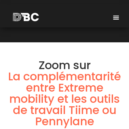
Zoom sur
La complémentarité
entre Extreme
mobility et les outils
de travail Tiime ou
Pennylane